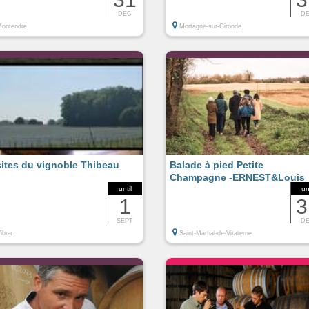
DEC
D
ontendre
Mortagne-sur-Gironde
sites du vignoble Thibeau
Balade à pied Petite
Champagne -ERNEST&Louis
until
un
1
3
SEPT
D
ibrac
Saint-Martial-de-Vitaterne