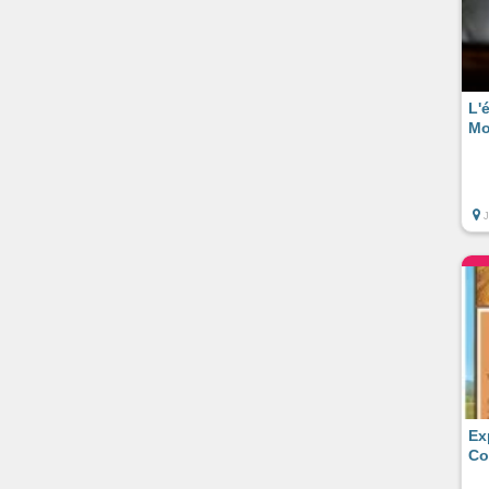
L'
Mo
Ex
Co