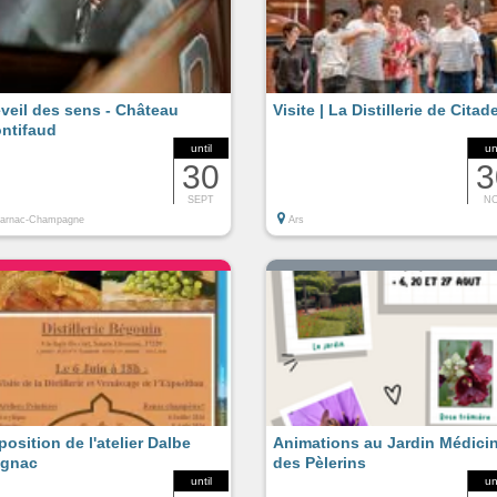
éveil des sens - Château
Visite | La Distillerie de Citade
ntifaud
until
un
30
3
SEPT
N
Jarnac-Champagne
Ars
position de l'atelier Dalbe
Animations au Jardin Médicin
gnac
des Pèlerins
until
un