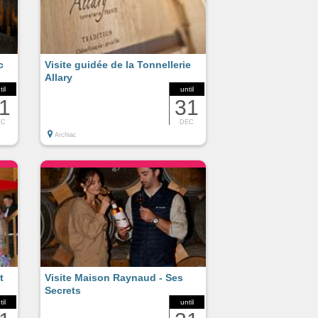
c
Visite guidée de la Tonnellerie
Allary
til
until
1
31
EC
DEC
Archiac
t
Visite Maison Raynaud - Ses
Secrets
til
until