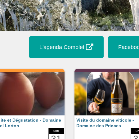
L'agenda Complet
Faceboo
site et Dégustation - Domaine
Visite du domaine viticole -
el Lorton
Domaine des Princes
until
un
31
3