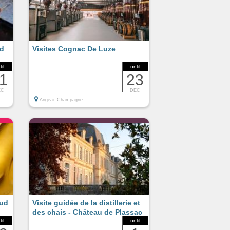
ud
Visites Cognac De Luze
til
until
1
23
EC
DEC
Angeac-Champagne
aud
Visite guidée de la distillerie et
des chais - Château de Plassac
til
until