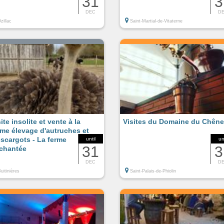
31
3
DEC
D
zillac
Saint-Martial-de-Vitaterne
ite insolite et vente à la
Visites du Domaine du Chêne
rme élevage d'autruches et
escargots - La ferme
until
un
31
3
chantée
DEC
D
uitinières
Saint-Palais-de-Phiolin