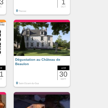
3
1
EC
OCT
Plassac
Dégustation au Château de
Beaulon
til
until
1
30
CT
SEPT
Saint-Dizant-du-Gua