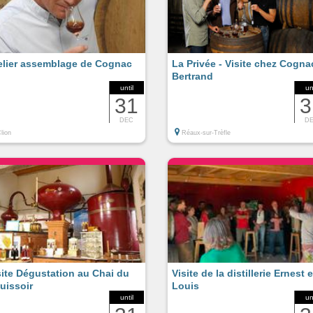
elier assemblage de Cognac
La Privée - Visite chez Cogna
Bertrand
until
un
31
3
DEC
D
lion
Réaux-sur-Trèfle
site Dégustation au Chai du
Visite de la distillerie Ernest e
uissoir
Louis
until
un