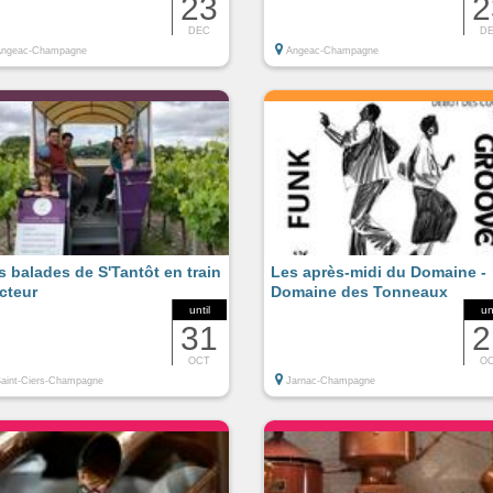
23
2
DEC
D
Angeac-Champagne
Angeac-Champagne
s balades de S'Tantôt en train
Les après-midi du Domaine -
acteur
Domaine des Tonneaux
until
un
31
2
OCT
O
aint-Ciers-Champagne
Jarnac-Champagne