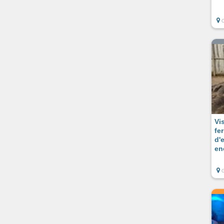
O
Vis
fe
d'
en
G