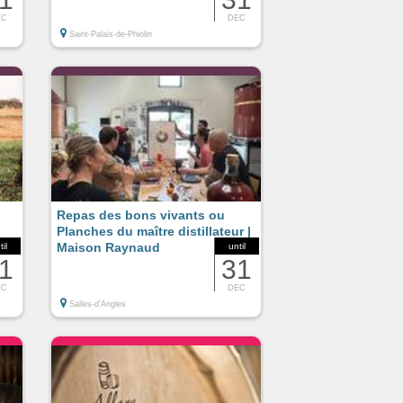
EC
DEC
Saint-Palais-de-Phiolin
Repas des bons vivants ou
Planches du maître distillateur |
Maison Raynaud
til
until
1
31
EC
DEC
Salles-d'Angles