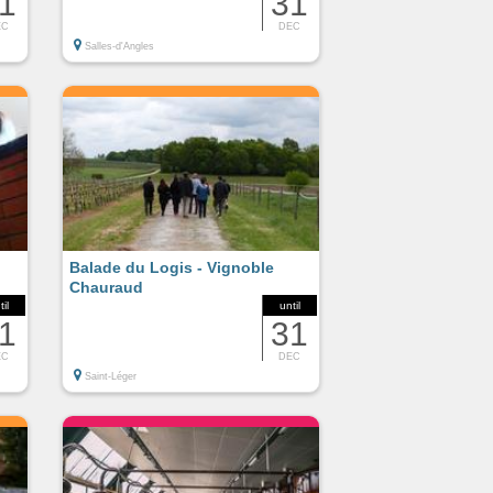
1
31
EC
DEC
Salles-d'Angles
Balade du Logis - Vignoble
Chauraud
til
until
1
31
EC
DEC
Saint-Léger