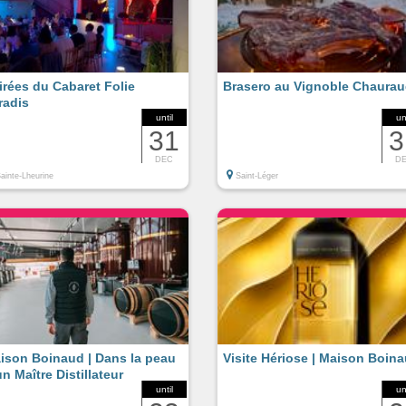
irées du Cabaret Folie
Brasero au Vignoble Chaura
radis
until
un
31
3
DEC
D
ainte-Lheurine
Saint-Léger
ison Boinaud | Dans la peau
Visite Hériose | Maison Boin
un Maître Distillateur
until
un