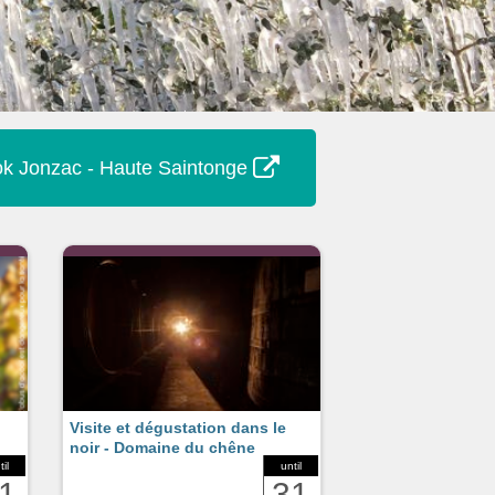
k Jonzac - Haute Saintonge
Visite et dégustation dans le
noir - Domaine du chêne
til
until
1
31