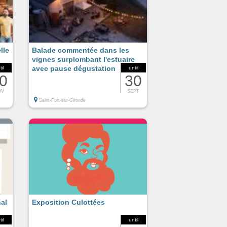
lle
Balade commentée dans les
vignes surplombant l'estuaire
avec pause dégustation
til
until
0
30
OV
SEPT
Saint-Fort-sur-Gironde
al
Exposition Culottées
til
until