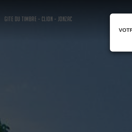
GITE DU TIMBRE - CLION - JONZAC
VOTR