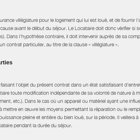
ance villégiature pour le logement qui lui est loué, et de fournir l
cause avant le début du séjour. Le Locataire doit donc vérifier si s
es). Dans l’hypothèse contraire, il doit intervenir auprès de sa com
 contrat particulier, au titre de la clause « villégiature ».
rties
aisant l'objet du présent contrat dans un état satisfaisant d'entret
ataire toute modification indépendante de sa volonté de nature à mo
ent, etc.). Dans le cas où un appareil ou matériel ayant une influe
e à mettre en œuvre les moyens permettant la réparation ou le rempl
uissance pleine et entière du bien loué, sur la période. Il veillera à
ocataire pendant la durée du séjour.