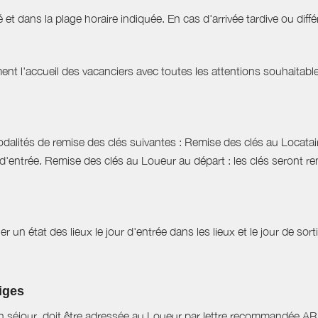
 et dans la plage horaire indiquée. En cas d'arrivée tardive ou différ
t l'accueil des vacanciers avec toutes les attentions souhaitables 
dalités de remise des clés suivantes : Remise des clés au Locataire
d'entrée. Remise des clés au Loueur au départ : les clés seront r
r un état des lieux le jour d'entrée dans les lieux et le jour de sor
tiges
n séjour, doit être adressée au Loueur par lettre recommandée AR d